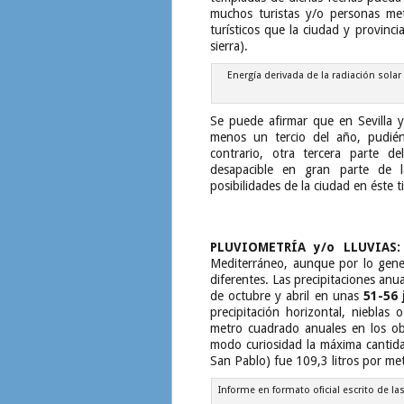
muchos turistas y/o personas met
turísticos que la ciudad y provinci
sierra).
Energía derivada de la radiación solar
Se puede afirmar que en Sevilla y
menos un tercio del año, pudiénd
contrario, otra tercera parte d
desapacible en gran parte de 
posibilidades de la ciudad en éste 
PLUVIOMETRÍA y/o LLUVIAS:
Mediterráneo, aunque por lo genera
diferentes. Las precipitaciones anu
de octubre y abril en unas
51-56 
precipitación horizontal, niebla
metro cuadrado anuales en los obs
modo curiosidad la máxima cantidad
San Pablo) fue 109,3 litros por m
Informe en formato oficial escrito de las