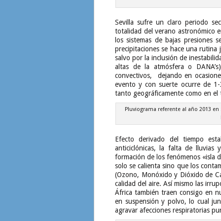
Sevilla sufre un claro periodo se
totalidad del verano astronómico en
los sistemas de bajas presiones s
precipitaciones se hace una rutina 
salvo por la inclusión de inestabili
altas de la atmósfera o DANA’
convectivos, dejando en ocasione
evento y con suerte ocurre de 1-
tanto geográficamente como en el 
Pluviograma referente al año 2013 en 
Efecto derivado del tiempo esta
anticiclónicas, la falta de lluvias
formación de los fenómenos «isla d
solo se calienta sino que los cont
(Ozono, Monóxido y Dióxido de Ca
calidad del aire. Así mismo las irr
África también traen consigo en n
en suspensión y polvo, lo cual ju
agravar afecciones respiratorias p