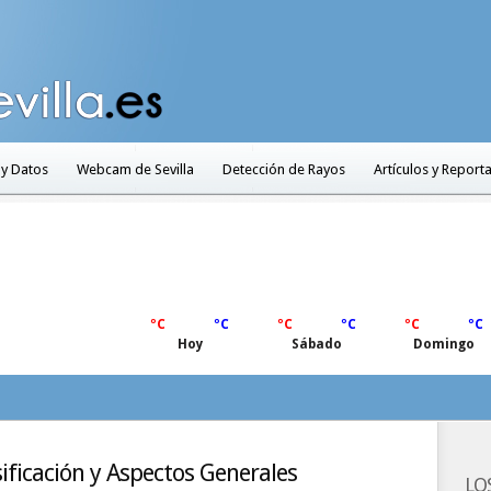
 y Datos
Webcam de Sevilla
Detección de Rayos
Artículos y Report
ºC
ºC
ºC
ºC
ºC
ºC
Hoy
Sábado
Domingo
asificación y Aspectos Generales
LO