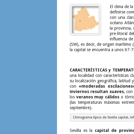
El clima de l
definirse co
con una cla
océano Atlán
la provincia
pre-litoral d
influencia d
(SW), es decir, de origen marítimo (
la capital se encuentra a unos 67-7
CARACTERÍSTICAS y TEMPERAT
una localidad con características c
su localización geográfica, latitu
con
«moderadas oscilaciones
inviernos resultan suaves
, con
los
veranos muy cálidos
o tórri
(las temperaturas máximas extr
septiembre).
Climograma típico de Sevilla capital, re
Sevilla es la
capital de provin