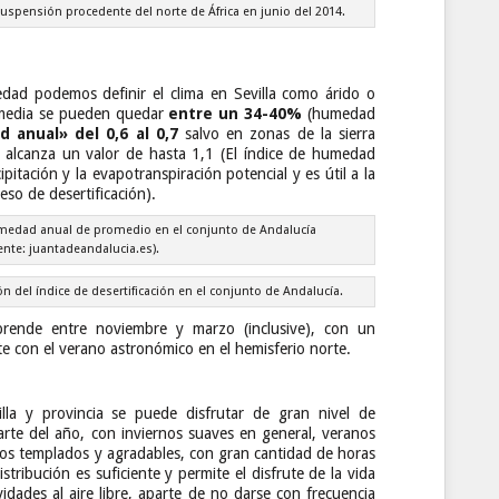
suspensión procedente del norte de África en junio del 2014.
d podemos definir el clima en Sevilla como árido o
 media se pueden quedar
entre un 34-40%
(humedad
 anual» del 0,6 al 0,7
salvo en zonas de la sierra
 alcanza un valor de hasta 1,1 (El índice de humedad
ipitación y la evapotranspiración potencial y es útil a la
so de desertificación).
de humedad anual de promedio en el conjunto de Andalucía
ente: juantadeandalucia.es).
ón del índice de desertificación en el conjunto de Andalucía.
ende entre noviembre y marzo (inclusive), con un
 con el verano astronómico en el hemisferio norte.
lla y provincia se puede disfrutar de gran nivel de
arte del año, con inviernos suaves en general, veranos
pos templados y agradables, con gran cantidad de horas
istribución es suficiente y permite el disfrute de la vida
idades al aire libre, aparte de no darse con frecuencia