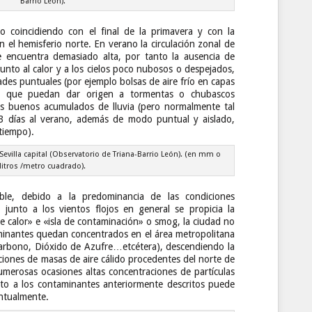
Barrio León).
co coincidiendo con el final de la primavera y con la
 el hemisferio norte. En verano la circulación zonal de
e encuentra demasiado alta, por tanto la ausencia de
junto al calor y a los cielos poco nubosos o despejados,
dades puntuales (por ejemplo bolsas de aire frío en capas
s) que puedan dar origen a tormentas o chubascos
s buenos acumulados de lluvia (pero normalmente tal
3 días al verano, además de modo puntual y aislado,
tiempo).
Sevilla capital (Observatorio de Triana-Barrio León). (en mm o
litros /metro cuadrado).
ble, debido a la predominancia de las condiciones
 y junto a los vientos flojos en general se propicia la
e calor» e «isla de contaminación» o smog, la ciudad no
aminantes quedan concentrados en el área metropolitana
rbono, Dióxido de Azufre…etcétera), descendiendo la
upciones de masas de aire cálido procedentes del norte de
umerosas ocasiones altas concentraciones de partículas
nto a los contaminantes anteriormente descritos puede
untualmente.