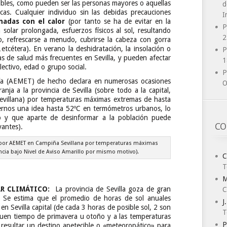
ibles, como pueden ser las personas mayores o aquellas
d
as. Cualquier individuo sin las debidas precauciones
I
onadas con el calor
(por tanto se ha de evitar en la
P
 solar prolongada, esfuerzos físicos al sol, resultando
2
, refrescarse a menudo, cubrirse la cabeza con gorra
etcétera). En verano la deshidratación, la insolación o
P
as de salud más frecuentes en Sevilla, y pueden afectar
1
lectivo, edad o grupo social.
P
gía (AEMET) de hecho declara en numerosas ocasiones
O
nja a la provincia de Sevilla (sobre todo a la capital,
evillana) por temperaturas máximas extremas de hasta
ernos una idea hasta 52ºC en termómetros urbanos, lo
o y que aparte de desinformar a la población puede
CO
vantes).
 por AEMET en Campiña Sevillana por temperaturas máximas
incia bajo Nivel de Aviso Amarillo por mismo motivo).
C
T
M
AR CLIMÁTICO:
La provincia de Sevilla goza de gran
C
. Se estima que el promedio de horas de sol anuales
J
en Sevilla capital (de cada 3 horas de posible sol, 2 son
T
 buen tiempo de primavera u otoño y a las temperaturas
P
resultar un destino apetecible o «meteoropático» para