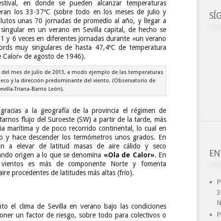
stival, en donde se pueden alcanzar temperaturas
an los 33-37ºC (sobre todo en los meses de julio y
SÍ
lutos unas 70 jornadas de promedio al año, y llegar a
 singular en un verano en Sevilla capital, de hecho se
 1 y 6 veces en diferentes jornadas durante «un verano
ords muy singulares de hasta 47,4ºC de temperatura
e Calor» de agosto de 1946).
l del mes de julio de 2013, a modo ejemplo de las temperaturas
eco y la dirección predominante del viento. (Observatorio de
evilla-Triana-Barrio León).
racias a la geografía de la provincia el régimen de
tarnos flujo del Suroeste (SW) a partir de la tarde, más
 marítima y de poco recorrido continental, lo cual en
io y hace descender los termómetros unos grados. En
an a elevar de latitud masas de aire cálido y seco
EN
dando origen a lo que se denomina
«Ola de Calor»
. En
e vientos es más de componente Norte y fomenta
re procedentes de latitudes más altas (frío).
P
3
N
o el clima de Sevilla en verano bajo las condiciones
P
oner un factor de riesgo, sobre todo para colectivos o