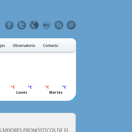
ajes
Observatorio
Contacto
ºC
ºC
ºC
ºC
Lunes
Martes
S MEJORES PRONÓSTICOS DE EL