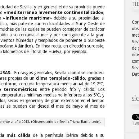
TI
a ciudad de Sevilla, y en general el de su provincia puede
mo
«mediterráneo levemente continentalizado»
,
ra
«influencia marítima»
debido a su proximidad al
Con
tico, más patente aun en localidades al Sur y Oeste de
obs
, muchas de las cuales se pueden considerar de carácter
ebido a su cercanía al mar y por consiguiente a la gran
met
e vientos húmedos y templados de poniente o Suroeste
Sev
océano Atlántico). En línea recta, en dirección suroeste,
de 
5 kilómetros del litoral de Huelva, por ejemplo.
int
com
Sevi
URAS:
En rasgos generales, Sevilla capital se considera
Dat
laras propias de un
clima templado-cálido
, gracias a
d y entorno, con una temperatura media anual de 19,2ºC,
» termométricas
entre periodo frío y cálido: Los
 temperaturas mínimas medias no inferiores a los 5ºC, y
SÍ
dos, secos en general y de gran extensión en el tiempo
emas se pueden dar desde el mes de mayo al mes de
ferente al año 2013. (Observatorio de Sevilla-Triana-Barrio León).
Twe
cia más cálida
de la península ibérica debido a su