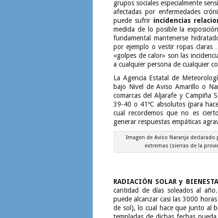
grupos sociales especialmente sens
afectadas por enfermedades crónic
puede sufrir
incidencias relaci
medida de lo posible la exposición
fundamental mantenerse hidratado
por ejemplo o vestir ropas claras…
«golpes de calor» son las incidenci
a cualquier persona de cualquier co
La Agencia Estatal de Meteorolo
bajo Nivel de Aviso Amarillo o Nara
comarcas del Aljarafe y Campiña S
39-40 o 41ºC absolutos (para hac
cual recordemos que no es ciert
generar respuestas empáticas agra
Imagen de Aviso Naranja declarado
extremas (sierras de la prov
RADIACIÓN SOLAR y BIENEST
cantidad de días soleados al año
puede alcanzar casi las 3000 horas 
de sol), lo cual hace que junto al
templadas de dichas fechas pueda 