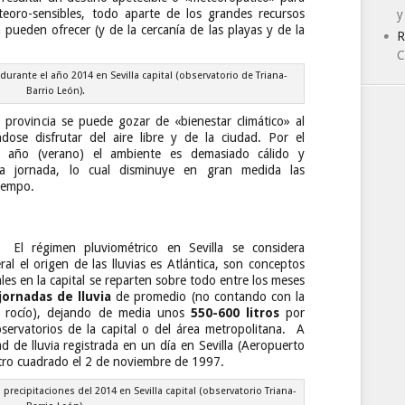
eoro-sensibles, todo aparte de los grandes recursos
y
a pueden ofrecer (y de la cercanía de las playas y de la
R
C
 durante el año 2014 en Sevilla capital (observatorio de Triana-
Barrio León).
 provincia se puede gozar de «bienestar climático» al
ose disfrutar del aire libre y de la ciudad. Por el
el año (verano) el ambiente es demasiado cálido y
la jornada, lo cual disminuye en gran medida las
tiempo.
El régimen pluviométrico en Sevilla se considera
l el origen de las lluvias es Atlántica, son conceptos
ales en la capital se reparten sobre todo entre los meses
jornadas de lluvia
de promedio (no contando con la
s o rocío), dejando de media unos
550-600 litros
por
ervatorios de la capital o del área metropolitana. A
 de lluvia registrada en un día en Sevilla (Aeropuerto
etro cuadrado el 2 de noviembre de 1997.
 precipitaciones del 2014 en Sevilla capital (observatorio Triana-