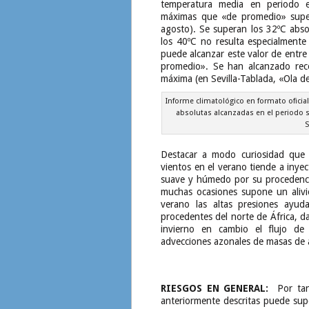
temperatura media en periodo e
máximas que «de promedio» super
agosto). Se superan los 32ºC abso
los 40ºC no resulta especialmente
puede alcanzar este valor de entre
promedio». Se han alcanzado rec
máxima (en Sevilla-Tablada, «Ola d
Informe climatológico en formato oficia
absolutas alcanzadas en el periodo s
S
Destacar a modo curiosidad que g
vientos en el verano tiende a inyec
suave y húmedo por su procedencia
muchas ocasiones supone un aliv
verano las altas presiones ayud
procedentes del norte de África, 
invierno en cambio el flujo d
advecciones azonales de masas de ai
RIESGOS EN GENERAL:
Por tant
anteriormente descritas puede sup