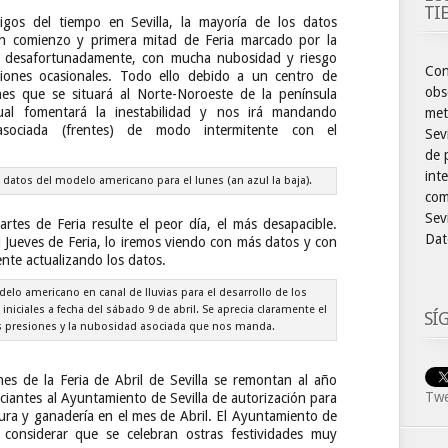
TI
gos del tiempo en Sevilla, la mayoría de los datos
n comienzo y primera mitad de Feria marcado por la
d, desafortunadamente, con mucha nubosidad y riesgo
Con
ciones ocasionales. Todo ello debido a un centro de
obs
nes que se situará al Norte-Noroeste de la península
cual fomentará la inestabilidad y nos irá mandando
met
asociada (frentes) de modo intermitente con el
Sev
de 
int
s datos del modelo americano para el lunes (an azul la baja).
com
Sevi
es de Feria resulte el peor día, el más desapacible.
Dat
l Jueves de Feria, lo iremos viendo con más datos y con
ente actualizando los datos.
lo americano en canal de lluvias para el desarrollo de los
niciales a fecha del sábado 9 de abril. Se aprecia claramente el
SÍ
as presiones y la nubosidad asociada que nos manda.
s de la Feria de Abril de Sevilla se remontan al año
Twe
ciantes al Ayuntamiento de Sevilla de autorización para
tura y ganadería en el mes de Abril. El Ayuntamiento de
r considerar que se celebran ostras festividades muy