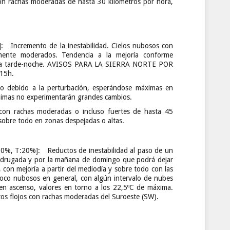
con rachas moderadas de hasta 30 kilómetros por hora,
cremento de la inestabilidad. Cielos nubosos con
lmente moderados. Tendencia a la mejoría conforme
en la tarde-noche. AVISOS PARA LA SIERRA NORTE POR
 15h.
so debido a la perturbación, esperándose máximas en
ínimas no experimentarán grandes cambios.
 con rachas moderadas o incluso fuertes de hasta 45
sobre todo en zonas despejadas o altas.
 T:20%]: Reductos de inestabilidad al paso de un
madrugada y por la mañana de domingo que podrá dejar
a, con mejoría a partir del mediodía y sobre todo con las
 poco nubosos en general, con algún intervalo de nubes
en ascenso, valores en torno a los 22,5ºC de máxima.
os flojos con rachas moderadas del Suroeste (SW).