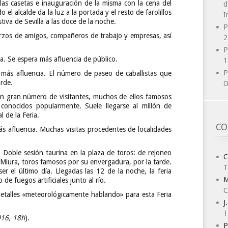
s casetas e inauguración de la misma con la cena del
d
el alcalde da la luz a la portada y el resto de farolillos
I
tiva de Sevilla a las doce de la noche.
P
zos de amigos, compañeros de trabajo y empresas, así
2
P
a. Se espera más afluencia de público.
1
P
ás afluencia. El número de paseo de caballistas que
arde.
O
 gran número de visitantes, muchos de ellos famosos
 conocidos popularmente. Suele llegarse al millón de
 de la Feria.
CO
afluencia. Muchas visitas procedentes de localidades
oble sesión taurina en la plaza de toros: de rejoneo
C
 Miura, toros famosos por su envergadura, por la tarde.
T
ser el último día. Llegadas las 12 de la noche, la feria
M
 de fuegos artificiales junto al río.
C
detalles «meteorológicamente hablando» para esta Feria
J
T
016, 18h
).
P