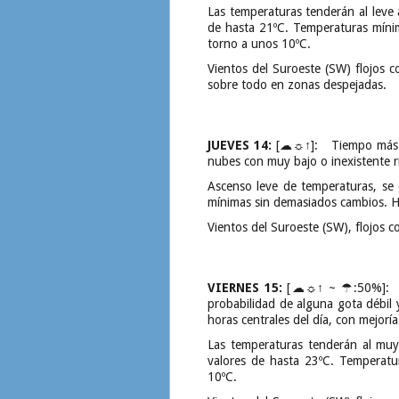
Las temperaturas tenderán al leve 
de hasta 21ºC. Temperaturas mínim
torno a unos 10ºC.
Vientos del Suroeste (SW) flojos 
sobre todo en zonas despejadas.
JUEVES 14:
[☁☼↑]: Tiempo más tra
nubes con muy bajo o inexistente ri
Ascenso leve de temperaturas, se
mínimas sin demasiados cambios. Ha
Vientos del Suroeste (SW), flojos
VIERNES 15:
[☁☼↑ ~ ☂:50%]: Pre
probabilidad de alguna gota débil 
horas centrales del día, con mejoría 
Las temperaturas tenderán al muy
valores de hasta 23ºC. Temperatu
10ºC.