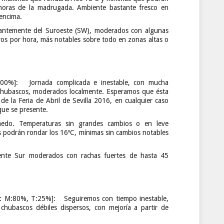
 horas de la madrugada. Ambiente bastante fresco en
encima.
antemente del Suroeste (SW), moderados con algunas
ros por hora, más notables sobre todo en zonas altas o
: Jornada complicada e inestable, con mucha
 chubascos, moderados localmente. Esperamos que ésta
de la Feria de Abril de Sevilla 2016, en cualquier caso
que se presente.
medo. Temperaturas sin grandes cambios o en leve
s podrán rondar los 16ºC, mínimas sin cambios notables
ente Sur moderados con rachas fuertes de hasta 45
80%, T:25%]: Seguiremos con tiempo inestable,
chubascos débiles dispersos, con mejoría a partir de