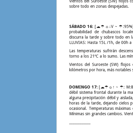
Vientos del Suroeste (SW) flojos 
sobre todo en zonas despejadas.
SÁBADO 16:
[☁☂☼↓V ~ ☂:95%]: In
probabilidad de chubascos loca
discurra la tarde y sobre todo 
LLUVIAS: Hasta 15L /1h, de 00h a
Las temperaturas sufrirán descen
torno a los 21ºC a lo sumo. Las m
Vientos del Suroeste (SW) flojos
kilómetros por hora, más notables 
DOMINGO 17:
[☁☂☼↑ ~ ☂: M:80%,
débil sistema frontal durante la 
alguna precipitación débil y aislad
horas de la tarde, dejando cielos
ocasional. Temperaturas máximas 
Mínimas sin grandes cambios. Vient
____________