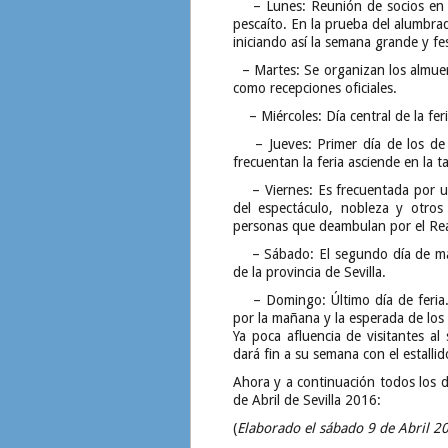
– Lunes: Reunión de socios en la
pescaíto. En la prueba del alumbrado 
iniciando así la semana grande y fes
– Martes: Se organizan los almuer
como recepciones oficiales.
– Miércoles: Día central de la feri
– Jueves: Primer día de los de m
frecuentan la feria asciende en la t
– Viernes: Es frecuentada por un
del espectáculo, nobleza y otros
personas que deambulan por el Real
– Sábado: El segundo día de más 
de la provincia de Sevilla.
– Domingo: Último día de feria. D
por la mañana y la esperada de los
Ya poca afluencia de visitantes al 
dará fin a su semana con el estallido
Ahora y a continuación todos los 
de Abril de Sevilla 2016:
(
Elaborado el sábado 9 de Abril 2