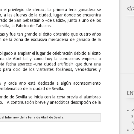
SÍ
la el privilegio de «feria». La primera feria ganadera se
, a las afueras de la ciudad, lugar donde se encuentra
rado de San Sebastián o «de Cádiz», junto a uno de los
illa, la Fábrica de Tabacos.
tas y fue tan grande el éxito obtenido que cuatro años
n de la zona de exclusiva mercadería de ganado de la
bligado a ampliar el lugar de celebración debido al éxito
Feria de Abril tal y como hoy la conocemos empieza a
sta fecha aparece «una ciudad artificial» que dura una
 para ocio de los visitantes foráneos, vendedores y
9 y cada año está dedicada a algún acontecimiento
mblemático de la ciudad de Sevilla.
EN
ande de Sevilla se inicia con la cena previa al alumbrao
o. A continuación breve y anecdótica descripción de la
P
3
del Infierno» de la Feria de Abril de Sevilla.
N
P