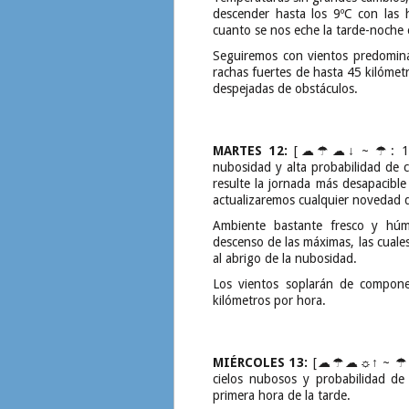
descender hasta los 9ºC con las
cuanto se nos eche la tarde-noche 
Seguiremos con vientos predomin
rachas fuertes de hasta 45 kilómet
despejadas de obstáculos.
MARTES 12:
[☁☂☁↓ ~ ☂: 100%]
nubosidad y alta probabilidad de
resulte la jornada más desapacible 
actualizaremos cualquier novedad 
Ambiente bastante fresco y hú
descenso de las máximas, las cuale
al abrigo de la nubosidad.
Los vientos soplarán de compon
kilómetros por hora.
MIÉRCOLES 13:
[☁☂☁☼↑ ~ ☂: M:
cielos nubosos y probabilidad de 
primera hora de la tarde.