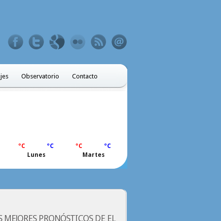
ajes
Observatorio
Contacto
ºC
ºC
ºC
ºC
Lunes
Martes
S MEJORES PRONÓSTICOS DE EL