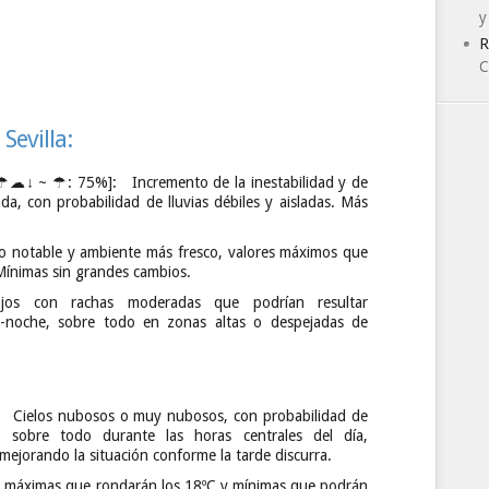
y
R
C
evilla:
↓ ~ ☂: 75%]: Incremento de la inestabilidad y de
da, con probabilidad de lluvias débiles y aisladas. Más
 notable y ambiente más fresco, valores máximos que
Mínimas sin grandes cambios.
ojos con rachas moderadas que podrían resultar
e-noche, sobre todo en zonas altas o despejadas de
elos nubosos o muy nubosos, con probabilidad de
, sobre todo durante las horas centrales del día,
 mejorando la situación conforme la tarde discurra.
, máximas que rondarán los 18ºC y mínimas que podrán