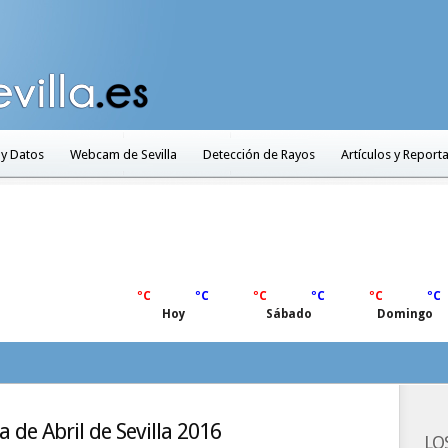
 y Datos
Webcam de Sevilla
Detección de Rayos
Artículos y Report
ºC
ºC
ºC
ºC
ºC
ºC
Hoy
Sábado
Domingo
a de Abril de Sevilla 2016
LO