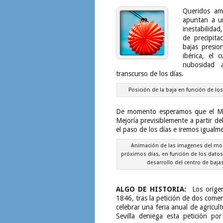
Queridos ami
apuntan a u
inestabilida
de precipita
bajas presio
ibérica, el 
nubosidad 
transcurso de los días.
Posición de la baja en función de lo
De momento esperamos que el Mart
Mejoría previsiblemente a partir de
el paso de los días e iremos igualm
Animación de las imagenes del mode
próximos días, en función de los datos i
desarrollo del centro de baj
ALGO DE HISTORIA:
Los orígene
1846, tras la petición de dos comer
celebrar una feria anual de agricul
Sevilla deniega esta petición po