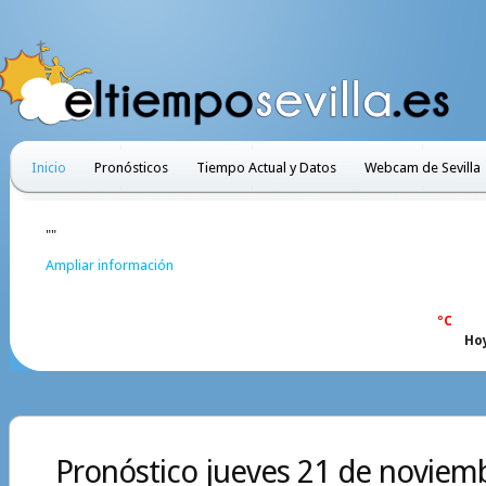
Inicio
Pronósticos
Tiempo Actual y Datos
Webcam de Sevilla
""
Ampliar información
ºC
Ho
Pronóstico jueves 21 de noviemb