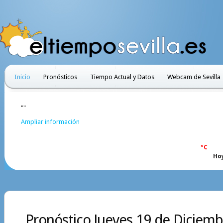
Inicio
Pronósticos
Tiempo Actual y Datos
Webcam de Sevilla
""
Ampliar información
ºC
Ho
Pronóstico Jueves 19 de Diciemb