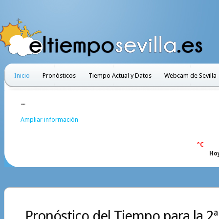
Inicio
Pronósticos
Tiempo Actual y Datos
Webcam de Sevilla
""
Ampliar información
ºC
Ho
Pronóstico del Tiempo para la 2ª