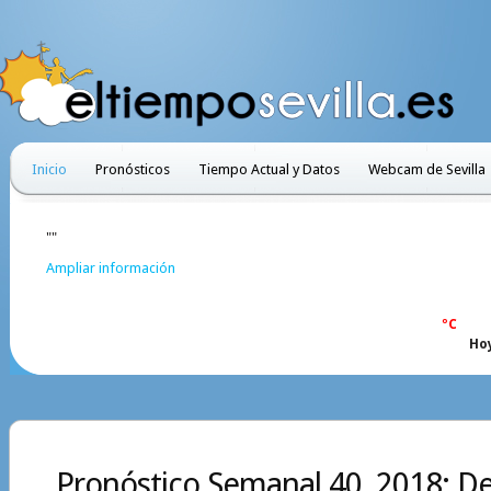
Inicio
Pronósticos
Tiempo Actual y Datos
Webcam de Sevilla
""
Ampliar información
ºC
Ho
Pronóstico Semanal 40, 2018: Del