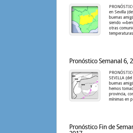
PRONÓSTICO
en Sevilla (
buenas amig@s
siendo «»ben
otras comunid
temperaturas
Pronóstico Semanal 6, 2
PRONÓSTICO
SEVILLA (del
buenas amig@
hemos tomado
provincia, c
mínimas en p
Pronóstico Fin de Seman