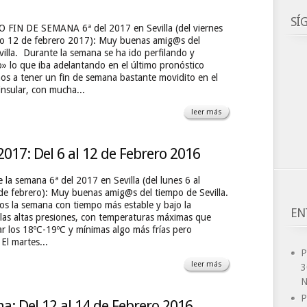
SÍ
FIN DE SEMANA 6ª del 2017 en Sevilla (del viernes
o 12 de febrero 2017): Muy buenas amig@s del
illa. Durante la semana se ha ido perfilando y
» lo que iba adelantando en el último pronóstico
os a tener un fin de semana bastante movidito en el
nsular, con mucha...
leer más
017: Del 6 al 12 de Febrero 2016
 la semana 6ª del 2017 en Sevilla (del lunes 6 al
e febrero): Muy buenas amig@s del tiempo de Sevilla.
 la semana con tiempo más estable y bajo la
EN
 las altas presiones, con temperaturas máximas que
r los 18ºC-19ºC y mínimas algo más frías pero
El martes...
P
leer más
3
N
P
a: Del 12 al 14 de Febrero 2016