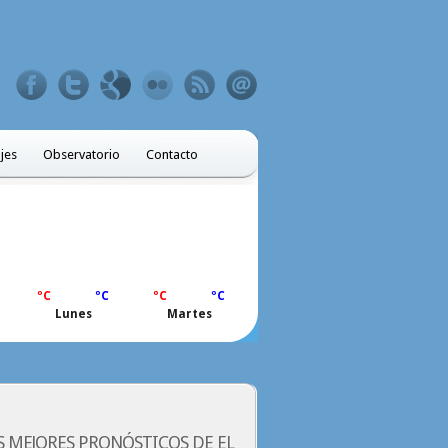
ajes
Observatorio
Contacto
ºC
ºC
ºC
ºC
Lunes
Martes
S MEJORES PRONÓSTICOS DE EL