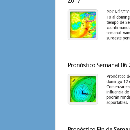
2017
PRONÓSTICO 
10 al doming
tiempo de Sev
«confirmando
semanal, vam
suroeste peni
Pronóstico Semanal 06 2
Pronóstico de
domingo 12 d
Comenzaremos
influencia de
podrán ronda
soportables. 
Pronóstico Fin de Seman