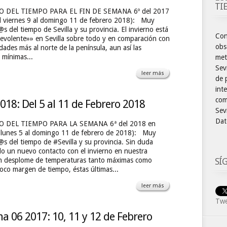
TI
 DEL TIEMPO PARA EL FIN DE SEMANA 6º del 2017
del viernes 9 al domingo 11 de febrero 2018): Muy
 del tiempo de Sevilla y su provincia. El invierno está
Con
evolente»» en Sevilla sobre todo y en comparación con
obs
ades más al norte de la península, aun así las
 mínimas...
met
Sev
leer más
de 
int
com
018: Del 5 al 11 de Febrero 2018
Sevi
Dat
 DEL TIEMPO PARA LA SEMANA 6ª del 2018 en
 lunes 5 al domingo 11 de febrero de 2018): Muy
s del tiempo de #Sevilla y su provincia. Sin duda
 un nuevo contacto con el invierno en nuestra
SÍ
on desplome de temperaturas tanto máximas como
oco margen de tiempo, éstas últimas...
leer más
Twe
a 06 2017: 10, 11 y 12 de Febrero