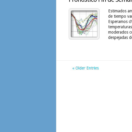
Estimados am
de tiempo va
Esperamos ch
temperaturas
moderados co
despejadas de
« Older Entries