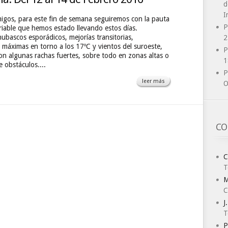
d
I
igos, para este fin de semana seguiremos con la pauta
P
riable que hemos estado llevando estos días.
ubascos esporádicos, mejorías transitorias,
2
 máximas en torno a los 17ºC y vientos del suroeste,
P
n algunas rachas fuertes, sobre todo en zonas altas o
1
 obstáculos....
P
leer más
O
CO
C
T
M
C
J
T
P