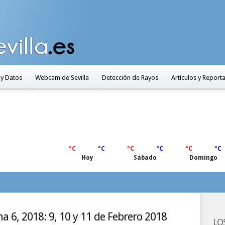
 y Datos
Webcam de Sevilla
Detección de Rayos
Artículos y Report
ºC
ºC
ºC
ºC
ºC
ºC
Hoy
Sábado
Domingo
a 6, 2018: 9, 10 y 11 de Febrero 2018
LO